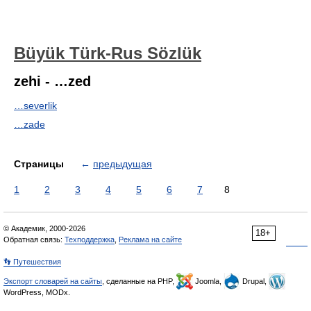
Büyük Türk-Rus Sözlük
zehi - …zed
…severlik
…zade
Страницы
←
предыдущая
1
2
3
4
5
6
7
8
© Академик, 2000-2026
18+
Обратная связь:
Техподдержка
,
Реклама на сайте
👣 Путешествия
Экспорт словарей на сайты
, сделанные на PHP,
Joomla,
Drupal,
WordPress, MODx.